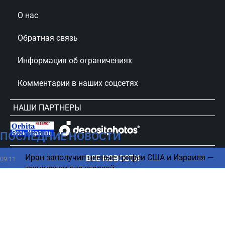
О нас
Обратная связь
Информация об ограничениях
Комментарии в наших соцсетях
НАШИ ПАРТНЕРЫ
ПОСЛЕДНИЕ НОВОСТИ
сursorinfo.co.il © Все права защищены
Иран заполучил ценные трофеи США и Израиля —
ВСЕ НОВОСТИ
09:11
технологии под угрозой
Эрдан под огнем критики после вопроса о
09:09
Нетаниягу
«Было неизбежно»: в США оправдали события 7
09:01