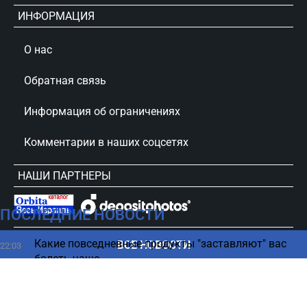
ИНФОРМАЦИЯ
О нас
Обратная связь
Информация об ограничениях
Комментарии в наших соцсетях
НАШИ ПАРТНЕРЫ
ПОСЛЕДНИЕ НОВОСТИ
сursorinfo.co.il © Все права защищены
Какие повседневные продукты "заставляют" вас
ВСЕ НОВОСТИ
22:03
болеть чаще
Деньги поступят на счета 11 августа — Битуах
21:50
Леуми объявил о выплатах