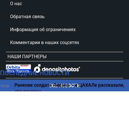
О нас
Обратная связь
Информация об ограничениях
Комментарии в наших соцсетях
НАШИ ПАРТНЕРЫ
ПОСЛЕДНИЕ НОВОСТИ
сursorinfo.co.il © Все права защищены
Ранение солдата Ливана — в ЦАХАЛе рассказали,
ВСЕ НОВОСТИ
14:23
кто виновен
Ценовая революция на авторынке — скидки на
14:15
популярные модели
Как неправильная чистка зубов может увеличить
14:00
риск рака