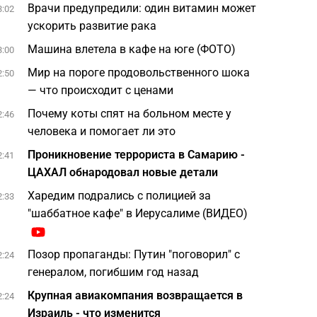
Врачи предупредили: один витамин может
3:02
ускорить развитие рака
Машина влетела в кафе на юге (ФОТО)
3:00
Мир на пороге продовольственного шока
2:50
— что происходит с ценами
Почему коты спят на больном месте у
2:46
человека и помогает ли это
Проникновение террориста в Самарию -
2:41
ЦАХАЛ обнародовал новые детали
Харедим подрались с полицией за
2:33
"шаббатное кафе" в Иерусалиме (ВИДЕО)
Позор пропаганды: Путин "поговорил" с
2:24
генералом, погибшим год назад
Крупная авиакомпания возвращается в
2:24
Израиль - что изменится