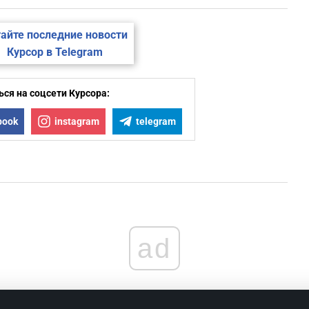
айте последние новости
Курсор в Telegram
ся на соцсети Курсора:
book
instagram
telegram
ad