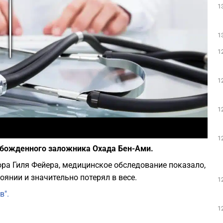
1
Play
1
1
1
1
Фото: depositphotos.com
1
обожденного заложника Охада Бен-Ами.
ора Гиля Фейера, медицинское обследование показало,
янии и значительно потерял в весе.
1
в".
1