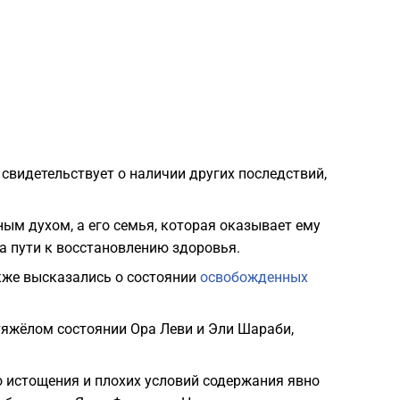
1
1
1
свидетельствует о наличии других последствий,
1
ным духом, а его семья, которая оказывает ему
1
 пути к восстановлению здоровья.
акже высказались о состоянии
освобожденных
1
тяжёлом состоянии Ора Леви и Эли Шараби,
1
о истощения и плохих условий содержания явно
1