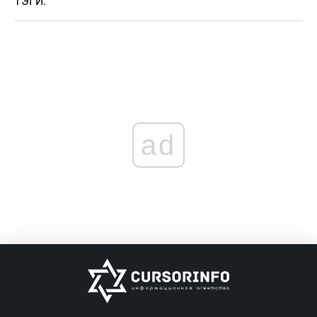
ТЭГИ:
ad