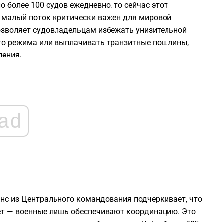
о более 100 судов ежедневно, то сейчас этот
1
от малый поток критически важен для мировой
позволяет судовладельцам избежать унизительной
1
го режима или выплачивать транзитные пошлины,
ления.
1
1
ad
1
1
инс из Центрального командования подчеркивает, что
ет — военные лишь обеспечивают координацию. Это