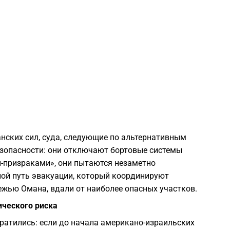
1
1
1
1
анских сил, суда, следующие по альтернативным
1
зопасности: они отключают бортовые системы
-призраками», они пытаются незаметно
ной путь эвакуации, который координируют
1
ежью Омана, вдали от наиболее опасных участков.
ического риска
1
ратились: если до начала американо-израильских