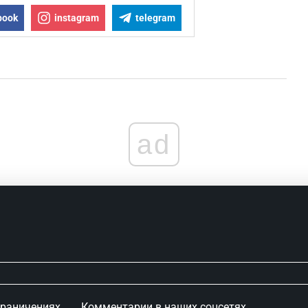
book
instagram
telegram
ad
граничениях
Комментарии в наших соцсетях