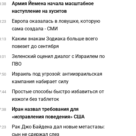
Армия Йемена начала масштабное
8:38
наступление на хуситов
Европа оказалась в ловушке, которую
8:23
сама создала - СМИ
Каким знакам Зодиака больше всего
8:13
повезет до сентября
Зеленский оценил диалог с Израилем по
8:01
ПВО
Израиль под угрозой: антиизраильская
7:50
кампания набирает силу
Простые способы быстро избавиться от
7:44
изжоги без таблеток
Иран назвал требования для
7:38
«исправления поведения» США
Рак Джо Байдена дал новые метастазы:
7:23
сын не сдержал слез