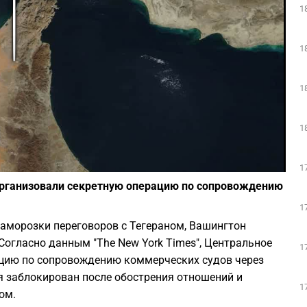
1
Play
1
1
1
Фото: Википедия
1
организовали секретную операцию по сопровождению
1
заморозки переговоров с Тегераном, Вашингтон
Согласно данным "The New York Times", Центральное
1
цию по сопровождению коммерческих судов через
я заблокирован после обострения отношений и
1
ом.