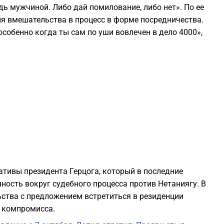
дь мужчиной. Либо дай помилование, либо нет». По ее
я вмешательства в процесс в форме посредничества.
2
особенно когда ты сам по уши вовлечен в дело 4000»,
2
2
2
2
2
тивы президента Герцога, который в последние
ость вокруг судебного процесса против Нетаниягу. В
ьства с предложением встретиться в резиденции
2
 компромисса.