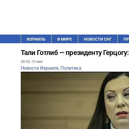
ИЗРАИЛЬ
В МИРЕ
НОВОСТИ СНГ
ПР
Тали Готлиб — президенту Герцогу
08:50,
10 мая
Новости Израиля
,
Политика