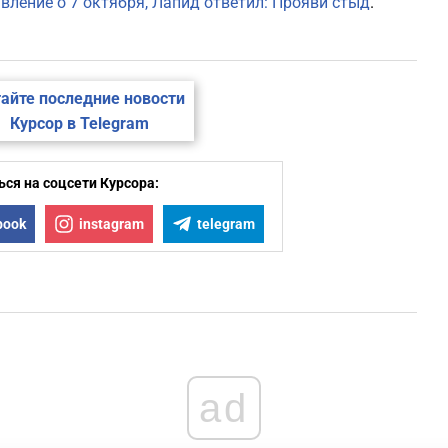
вление о 7 октября, Лапид ответил: Прояви стыд
.
2
2
айте последние новости
Курсор в Telegram
2
2
ся на соцсети Курсора:
book
instagram
telegram
2
2
1
ad