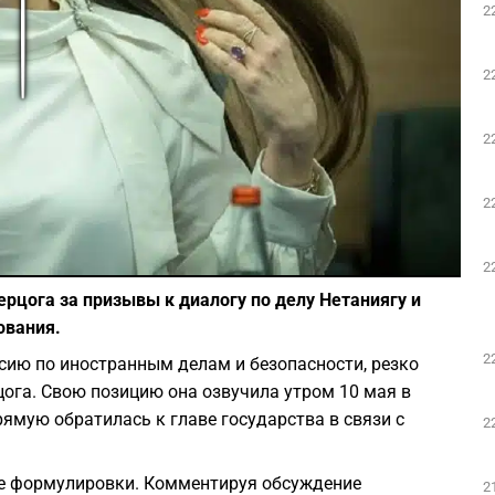
2
Play
2
2
2
Фото: facebook.com/abezgauz
2
ерцога за призывы к диалогу по делу Нетаниягу и
ования.
2
ссию по иностранным делам и безопасности, резко
ога. Свою позицию она озвучила утром 10 мая в
ямую обратилась к главе государства в связи с
2
ие формулировки. Комментируя обсуждение
2