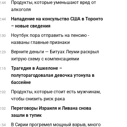
Продукты, которые уменьшают вред от
2:44
алкоголя
Нападение на консульство США в Торонто
2:44
– новые сведения
Ноутбук пора отправить на пенсию -
2:30
названы главные признаки
Верните деньги — Битуах Леуми раскрыл
2:23
хитрую схему с компенсациями
Трагедия в Ашкелоне –
2:15
полуторагодовалая девочка утонула в
бассейне
Продукты, которые стоит есть мужчинам,
2:02
чтобы снизить риск рака
Переговоры Израиля и Ливана снова
2:02
зашли в тупик
В Сирии прогремел мощный взрыв, много
1:54