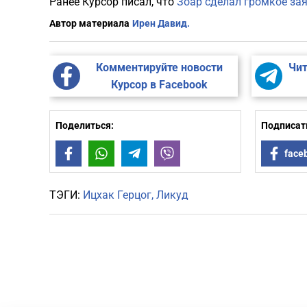
Ранее Курсор писал, что
Зоар сделал громкое зая
Автор материала
Ирен Давид.
Комментируйте новости
Чит
Курсор в Facebook
Поделиться:
Подписать
Facebook
WhatsApp
Telegram
Viber
face
ТЭГИ:
Ицхак Герцог
Ликуд