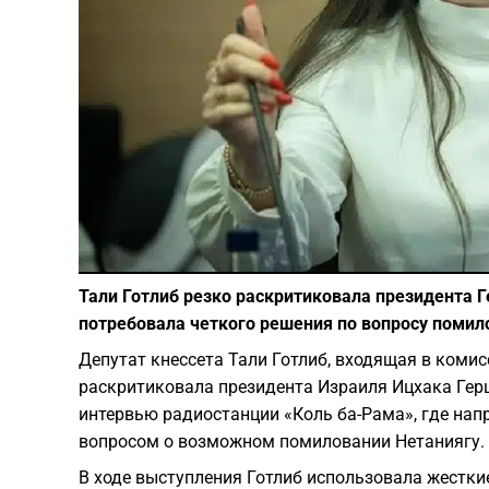
Тали Готлиб резко раскритиковала президента Г
потребовала четкого решения по вопросу помил
Депутат кнессета Тали Готлиб, входящая в коми
раскритиковала президента Израиля Ицхака Герц
интервью радиостанции «Коль ба-Рама», где напр
вопросом о возможном помиловании Нетаниягу.
В ходе выступления Готлиб использовала жестк