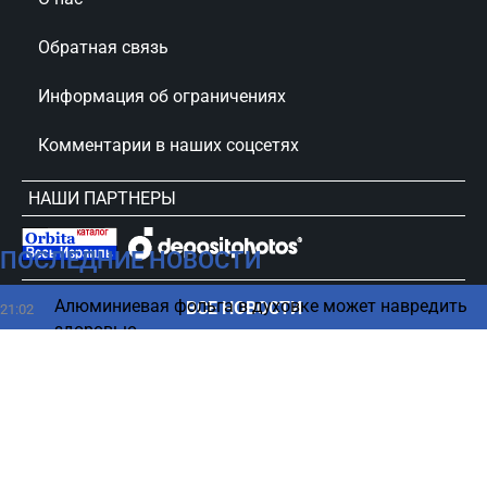
Обратная связь
Информация об ограничениях
Комментарии в наших соцсетях
НАШИ ПАРТНЕРЫ
ПОСЛЕДНИЕ НОВОСТИ
сursorinfo.co.il © Все права защищены
Алюминиевая фольга в духовке может навредить
ВСЕ НОВОСТИ
21:02
здоровью
РФ гонит на фронт украинских пленных -
20:52
шокирующие подробности
В каких фруктах много сахара — полный список от
20:46
врачей