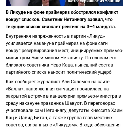
Фото: скриншот из Youtube
В Ликуде на фоне праймериз обострился конфликт
вокруг списков. Советник Нетаниягу заявил, что
текущий список снижает рейтинг на 3–4 мандата.
Внутренняя напряженность в партии «Ликуд»
усиливается накануне праймериз на фоне саги
вокруг резервирования мест, инициируемых премьер-
министром Биньямином Нетаниягу. По словам его
близкого советника Нево Каца, нынешний состав
партийного списка наносит политический ущерб.
Как сообщает журналист Ави Соломон на сайте
«Валла», напряженная ситуация проявилась на
закрытой встрече в канцелярии премьер-министра в
среду накануне праздника Шавуот. В переговорах
участвовали сам Нетаниягу, депутаты Кнессета Хаим
Кац и Давид Битан, а также группа глав местных
советов, связанных с «Ликудом». В ходе обсуждения