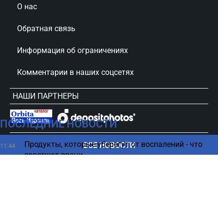
О нас
Обратная связь
Информация об ограничениях
Комментарии в наших соцсетях
НАШИ ПАРТНЕРЫ
ПОСЛЕДНИЕ НОВОСТИ
сursorinfo.co.il © Все права защищены
Продукты, которые уберегут от воспалений - что
ВСЕ НОВОСТИ
11:44
советуют врачи
Американцы боятся, что украинцы улучшат их
11:37
оружие – The Atlantic
Может ли удар молнии уничтожить самолет -
11:30
ответ экспертов