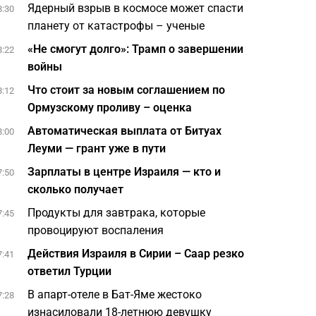
Ядерный взрыв в космосе может спасти
8:30
планету от катастрофы – ученые
«Не смогут долго»: Трамп о завершении
8:22
войны
Что стоит за новым соглашением по
8:12
Ормузскому проливу – оценка
Автоматическая выплата от Битуах
8:00
Леуми — грант уже в пути
Зарплаты в центре Израиля — кто и
7:50
сколько получает
Продукты для завтрака, которые
7:45
провоцируют воспаления
Действия Израиля в Сирии – Саар резко
7:41
ответил Турции
В апарт-отеле в Бат-Яме жестоко
7:28
изнасиловали 18-летнюю девушку