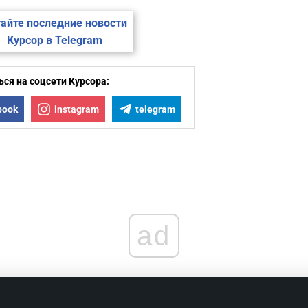
айте последние новости
Курсор в Telegram
ся на соцсети Курсора:
book
instagram
telegram
ad