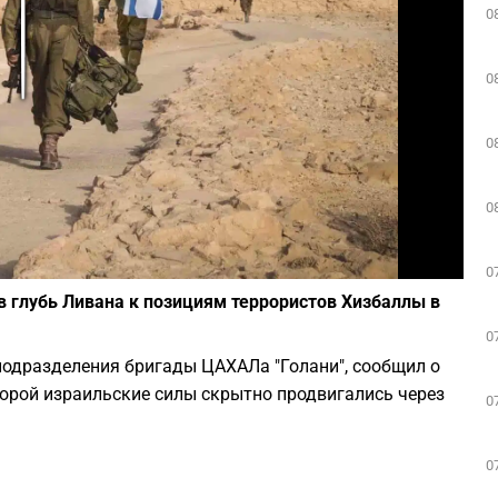
0
Play
0
0
0
Фото: depositphotos.com
0
 глубь Ливана к позициям террористов Хизбаллы в
0
подразделения бригады ЦАХАЛа "Голани", сообщил о
торой израильские силы скрытно продвигались через
0
0