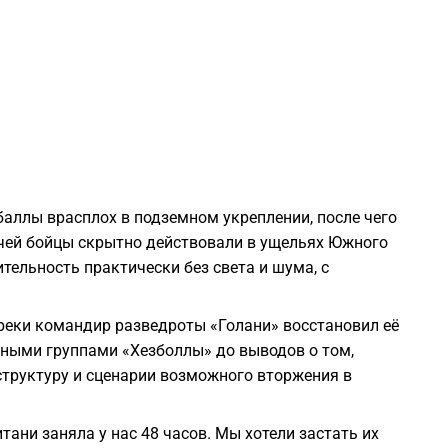
0
0
0
0
баллы врасплох в подземном укреплении, после чего
очей бойцы скрытно действовали в ущельях Южного
0
тельность практически без света и шума, с
0
реки командир разведроты «Голани» восстановил её
ьными группами «Хезболлы» до выводов о том,
труктуру и сценарии возможного вторжения в
0
итани заняла у нас 48 часов. Мы хотели застать их
0