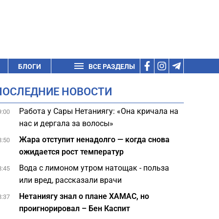
БЛОГИ
ВСЕ РАЗДЕЛЫ
ПОСЛЕДНИЕ НОВОСТИ
Работа у Сары Нетаниягу: «Она кричала на
9:00
нас и дергала за волосы»
Жара отступит ненадолго — когда снова
8:50
ожидается рост температур
Вода с лимоном утром натощак - польза
8:45
или вред, рассказали врачи
Нетаниягу знал о плане ХАМАС, но
8:37
проигнорировал – Бен Каспит