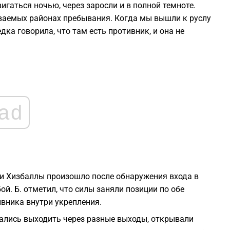
вигаться ночью, через заросли и в полной темноте.
ываемых районах пребывания. Когда мы вышли к руслу
0
ка говорила, что там есть противник, и она не
2
ad
2
2
2
ми Хизбаллы произошло после обнаружения входа в
й. Б. отметил, что силы заняли позиции по обе
вника внутри укрепления.
ались выходить через разные выходы, открывали