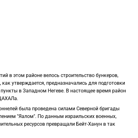
2
2
2
2
тий в этом районе велось строительство бункеров,
, как утверждается, предназначались для подготовки
2
 пункты в Западном Негеве. В настоящее время район
ЦАХАЛа.
2
оннелей была проведена силами Северной бригады
лением "Яалом". По данным израильских военных,
2
ительных ресурсов превращали Бейт-Ханун в так