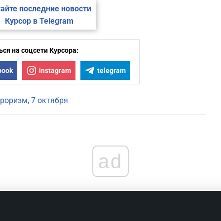
айте последние новости
Курсор в Telegram
ся на соцсети Курсора:
book
instagram
telegram
рроризм
7 октября
ad