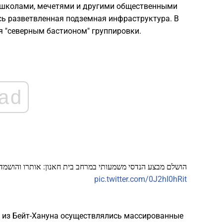
2
школами, мечетями и другими общественными
сь разветвленная подземная инфраструктура. В
я "северным бастионом" группировки.
2
2
ad
2
2
2
הושלם מבצע הנדסי משמעותי במרחב בית חאנון: אותרו והושמדו כ-11 קילומטרים של תוואים תת-קר.
1
pic.twitter.com/0J2hI0hRit
т из Бейт-Хануна осуществлялись массированные