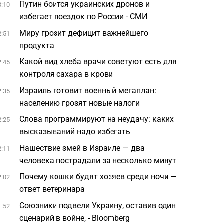
Путин боится украинских дронов и
3:10
избегает поездок по России - СМИ
Миру грозит дефицит важнейшего
2:51
продукта
Какой вид хлеба врачи советуют есть для
2:45
контроля сахара в крови
Израиль готовит военный мегаплан:
2:35
населению грозят новые налоги
Слова программируют на неудачу: каких
2:25
высказываний надо избегать
Нашествие змей в Израиле — два
2:11
человека пострадали за несколько минут
Почему кошки будят хозяев среди ночи —
2:02
ответ ветеринара
Союзники подвели Украину, оставив один
1:52
сценарий в войне, - Bloomberg