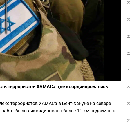
2
Play
2
2
2
2
Фото: depositphotos.com
сть террористов ХАМАСа, где координировались
2
кс террористов ХАМАСа в Бейт-Хануне на севере
2
х работ было ликвидировано более 11 км подземных
2