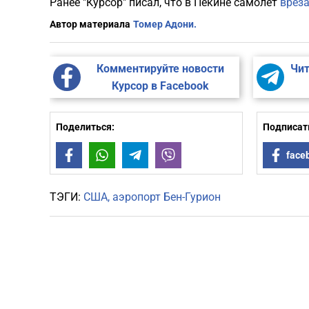
Ранее "Курсор" писал, что в Пекине самолет
вреза
Автор материала
Томер Адони.
Комментируйте новости
Чит
Курсор в Facebook
Поделиться:
Подписать
Facebook
WhatsApp
Telegram
Viber
face
ТЭГИ:
США
аэропорт Бен-Гурион