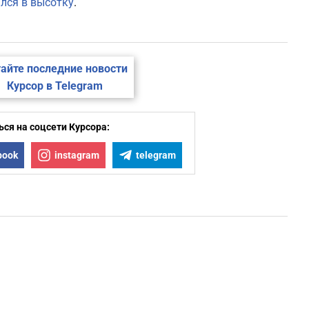
лся в высотку
.
айте последние новости
Курсор в Telegram
ся на соцсети Курсора:
book
instagram
telegram