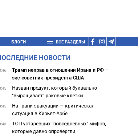
БЛОГИ
ВСЕ РАЗДЕЛЫ
ПОСЛЕДНИЕ НОВОСТИ
Трамп неправ в отношении Ирана и РФ –
3:46
экс-советник президента США
Назван продукт, который буквально
3:45
"выращивает" раковые клетки
На грани эвакуации — критическая
3:45
ситуация в Кирьят-Арбе
ТОП устаревших "повседневных" мифов,
3:43
которые давно опровергли