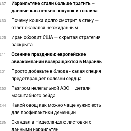
Израильтяне стали больше тратить –
3:37
данные касательно покупок и топлива
Почему кошка долго смотрит в стену —
3:30
ответ оказался неожиданным
Иран обходит США — скрытая стратегия
3:25
раскрыта
Осенние праздники: европейские
3:11
авиакомпании возвращаются в Израиль
Просто добавьте в блюда - какая специя
3:01
предотвращает болезни сердца
Разгром нелегальной АЗС — детали
2:50
масштабного рейда
Какой овощ как можно чаще нужно есть
2:44
для профилактики деменции
Скандал в Нидерландах: листовки с
2:36
данными израильтян