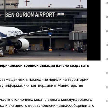
1
Play
1
1
1
Фото: Посольство Украины в Израиле
1
мериканской военной авиации начало создавать
1
размещенных в последние недели на территории
 Эту информацию подтвердили в Министерстве
1
часть стояночных мест главного международного
1
ка и активного восстановления авиасообщения это