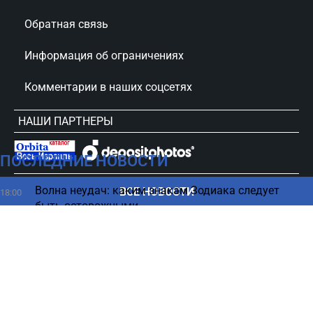
Обратная связь
Информация об ограничениях
Комментарии в наших соцсетях
НАШИ ПАРТНЕРЫ
ПОСЛЕДНИЕ НОВОСТИ
сursorinfo.co.il © Все права защищены
Волна неудач: каким знакам Зодиака следует
ВСЕ НОВОСТИ
18:00
быть осторожными
Пропавший житель Димоны мог стать жертвой
17:50
убийства - новые детали
Простой способ обезопасить себя от тромбов
17:43
раскрыли специалисты