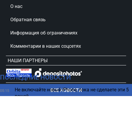
О нас
Обратная связь
Информация об ограничениях
Комментарии в наших соцсетях
НАШИ ПАРТНЕРЫ
ПОСЛЕДНИЕ НОВОСТИ
сursorinfo.co.il © Все права защищены
Не включайте новый iPhone, пока не сделаете эти 5
ВСЕ НОВОСТИ
05:15
вещей
Весна под ногами, зима над головой: загадки
04:27
погоды на Марсе
В каком возрасте нужно больше пить кофе - ответ
03:23