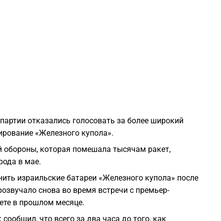
0
0
0
0
мпартии отказались голосовать за более широкий
0
ирование «Железного купола».
й обороны, которая помешала тысячам ракет,
0
ода в мае.
ить израильские батареи «Железного купола» после
0
озвучало снова во время встречи с премьер-
ете в прошлом месяце.
0
ообщил, что всего за два часа до того, как