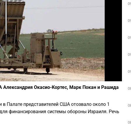
0
Play
0
0
0
0
Фото: Talucho / Flash90
А Александрия Окасио-Кортес, Марк Покан и Рашида
0
 в Палате представителей США отозвало около 1
0
для финансирования системы обороны Израиля. Речь
0