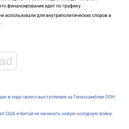
что финансирование идет по графику.
0
 не использовали для внутриполитических споров в
.
0
0
ad
0
0
ен в ходе своего выступления на Генассамблее ООН
л США и Китай не начинать новую холодную войну.