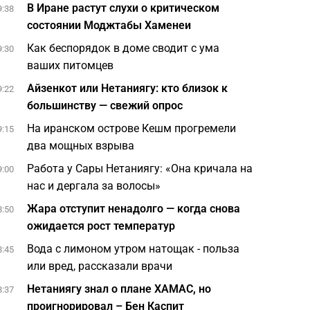
В Иране растут слухи о критическом
9:38
состоянии Моджтабы Хаменеи
Как беспорядок в доме сводит с ума
9:30
ваших питомцев
Айзенкот или Нетаниягу: кто близок к
9:22
большинству — свежий опрос
На иранском острове Кешм прогремели
9:15
два мощных взрыва
Работа у Сары Нетаниягу: «Она кричала на
9:00
нас и дергала за волосы»
Жара отступит ненадолго — когда снова
8:50
ожидается рост температур
Вода с лимоном утром натощак - польза
8:45
или вред, рассказали врачи
Нетаниягу знал о плане ХАМАС, но
8:37
проигнорировал – Бен Каспит