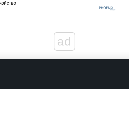
койство
ad
граничениях
Комментарии в наших соцсетях