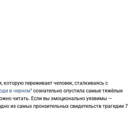
0
0
0
0
0
и, которую переживает человек, сталкиваясь с
юди в черном
" сознательно опустила самые тяжёлые
ожно читать. Если вы эмоционально уязвимы —
0
одно из самых пронзительных свидетельств трагедии 7
0
0