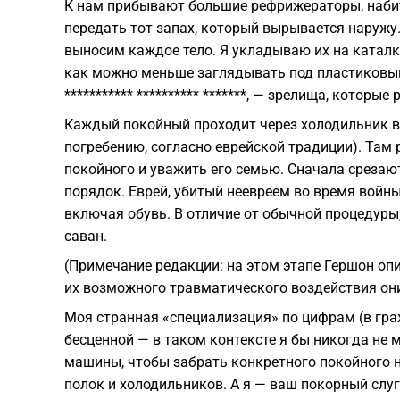
К нам прибывают большие рефрижераторы, набит
передать тот запах, который вырывается наружу
выносим каждое тело. Я укладываю их на каталку
как можно меньше заглядывать под пластиковый пок
*********** ********** *******, — зрелища, которы
Каждый покойный проходит через холодильник в 
погребению, согласно еврейской традиции). Там 
покойного и уважить его семью. Сначала срезаю
порядок. Еврей, убитый неевреем во время войны
включая обувь. В отличие от обычной процедуры
саван.
(Примечание редакции: на этом этапе Гершон оп
их возможного травматического воздействия он
Моя странная «специализация» по цифрам (в гр
бесценной — в таком контексте я бы никогда не 
машины, чтобы забрать конкретного покойного на
полок и холодильников. А я — ваш покорный слу