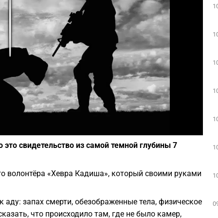
1
Play
1
1
1
1
Фото: depositphotos.com
о это свидетельство из самой темной глубины 7
1
о волонтёра «Хевра Кадиша», который своими руками
1
 к аду: запах смерти, обезображенные тела, физическое
0
казать, что происходило там, где не было камер,