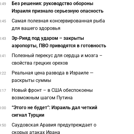
Без решения: руководство обороны
0:49
Израиля признало серьезную опасность
Самая полезная консервированная рыба
0:45
для вашего здоровья
Эр-Рияд под ударом – закрыты
0:43
аэропорты, ПВО приводятся в готовность
Полезный перекус для сердца и мозга –
0:41
свойства грецких орехов
Реальная цена развода в Израиле —
0:22
раскрыты суммы
Новый фронт – в США обеспокоены
0:17
возможным шагом Путина
“Этого не будет”: Израиль дал четкий
0:00
сигнал Турции
Саудовская Аравия предупреждает о
9:50
скорых атаках Ирана