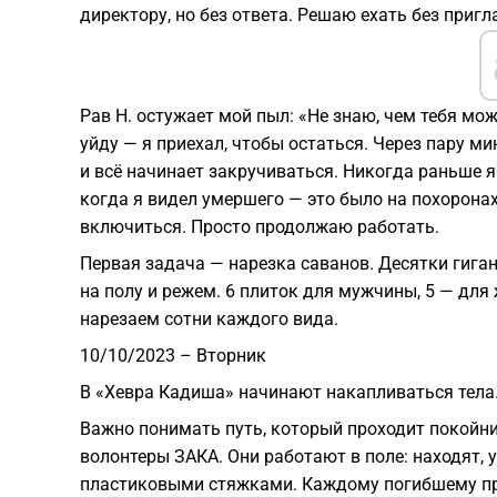
директору, но без ответа. Решаю ехать без пригл
Рав Н. остужает мой пыл: «Не знаю, чем тебя мож
уйду — я приехал, чтобы остаться. Через пару ми
и всё начинает закручиваться. Никогда раньше я
когда я видел умершего — это было на похоронах моего отца, ז"ל. Но я рабо
включиться. Просто продолжаю работать.
Первая задача — нарезка саванов. Десятки гига
на полу и режем. 6 плиток для мужчины, 5 — для
нарезаем сотни каждого вида.
10/10/2023 – Вторник
В «Хевра Кадиша» начинают накапливаться тела
Важно понимать путь, который проходит покойни
волонтеры ЗАКА. Они работают в поле: находят,
пластиковыми стяжками. Каждому погибшему пр