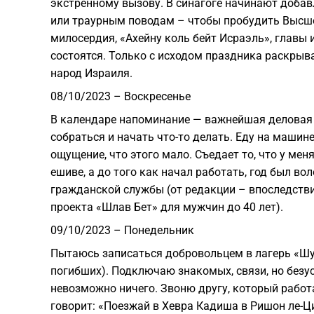
экстренному вызову. В синагоге начинают доба
или траурным поводам – чтобы пробудить Высше
милосердия, «Ахейну коль бейт Исраэль», главы и
состоятся. Только с исходом праздника раскрыва
народ Израиля.
08/10/2023 – Воскресенье
В календаре напоминание — важнейшая деловая 
собраться и начать что-то делать. Еду на машине
ощущение, что этого мало. Съедает то, что у мен
ешиве, а до того как начал работать, год был в
гражданской службы (от редакции – впоследств
проекта «Шлав Бет» для мужчин до 40 лет).
09/10/2023 – Понедельник
Пытаюсь записаться добровольцем в лагерь «Шур
погибших). Подключаю знакомых, связи, но безу
невозможно ничего. Звоню другу, который работ
говорит: «Поезжай в Хевра Кадиша в Ришон ле-