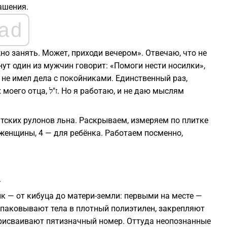
ашения.
ad
но занять. Может, приходи вечером». Отвечаю, что не
нут один из мужчин говорит: «Помоги нести носилки»,
 не имел дела с покойниками. Единственный раз,
таю, и не даю мыслям
нтских рулонов льна. Раскрываем, измеряем по плитке
 женщины, 4 — для ребёнка. Работаем посменно,
.
к — от кибуца до матери-земли: первыми на месте —
 упаковывают тела в плотный полиэтилен, закрепляют
исваивают пятизначный номер. Оттуда неопознанные