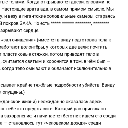
ые телами. Когда открываются двери, словами не
. Настоящие врата ада, в самом прямом смысле. Мы
, и везу в гигантские холодильные камеры, стараясь
ров ЗАКА. Но есть ***** ****** ********, ********
е разрывают сердце.
«зал очищения» (имеется в виду подготовка тела к
работают волонтёры, у которых две цели: почтить
т пластиковые стяжки, потом приводят тело в
, считается святым и хоронится в том, в чём был —
, когда тело омывают и облачают исключительно в
исывает крайне тяжёлые подробности убийств. Ввиду
и опущены.)
ажданской жизни) неожиданно оказалась здесь
мог себе это представить. Каждый раз приезжают
 захоронение, и начинается беготня: ищем его среди
га — становлюсь тут «человеком дождя» среди