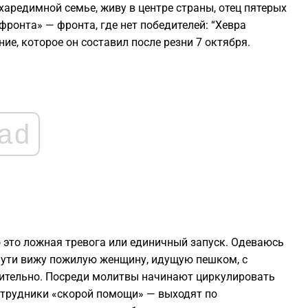
 харедимной семье, живу в центре страны, отец пятерых
фронта» — фронта, где нет победителей: “Хевра
0
ие, которое он составил после резни 7 октября.
0
0
ad
0
0
о это ложная тревога или единичный запуск. Одеваюсь
 пути вижу пожилую женщину, идущую пешком, с
ительно. Посреди молитвы начинают циркулировать
отрудники «скорой помощи» — выходят по