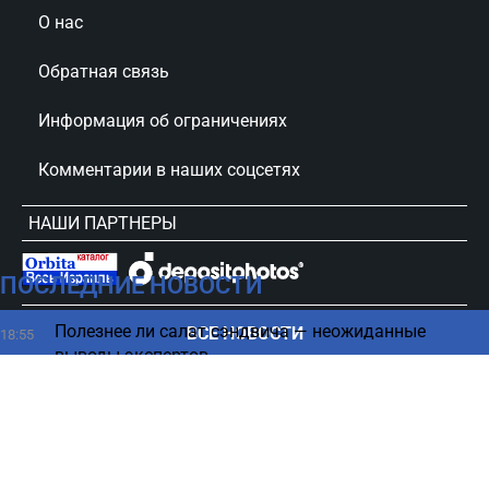
О нас
Обратная связь
Информация об ограничениях
Комментарии в наших соцсетях
НАШИ ПАРТНЕРЫ
ПОСЛЕДНИЕ НОВОСТИ
сursorinfo.co.il © Все права защищены
Полезнее ли салат сэндвича — неожиданные
ВСЕ НОВОСТИ
18:55
выводы экспертов
США "хоронят" успехи боевых действий против
18:45
Ирана - мнение
Зачем считать пульс перед тем, как ложится спать
18:38
— эксперты