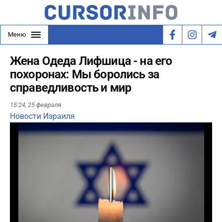
Меню
Жена Одеда Лифшица - на его
похоронах: Мы боролись за
справедливость и мир
15:24,
25 февраля
Новости Израиля
Play