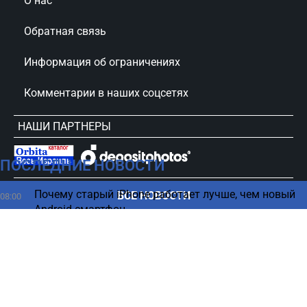
О нас
Обратная связь
Информация об ограничениях
Комментарии в наших соцсетях
НАШИ ПАРТНЕРЫ
ПОСЛЕДНИЕ НОВОСТИ
сursorinfo.co.il © Все права защищены
Почему старый iPhone работает лучше, чем новый
ВСЕ НОВОСТИ
08:00
Android-смартфон
Гибель резервистов ЦАХАЛа на юге Ливана –
07:40
названы имена (ФОТО)
Громкий взрыв в престижном районе Тель-Авива
07:36
Туристов нет, акции падают — как кризис ударил