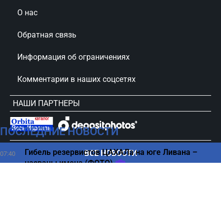
О нас
Обратная связь
Информация об ограничениях
Комментарии в наших соцсетях
НАШИ ПАРТНЕРЫ
ПОСЛЕДНИЕ НОВОСТИ
сursorinfo.co.il © Все права защищены
Гибель резервистов ЦАХАЛа на юге Ливана –
ВСЕ НОВОСТИ
07:40
названы имена (ФОТО)
Громкий взрыв в престижном районе Тель-Авива
07:36
Туристов нет, акции падают — как кризис ударил
07:32
по рынку Израиля