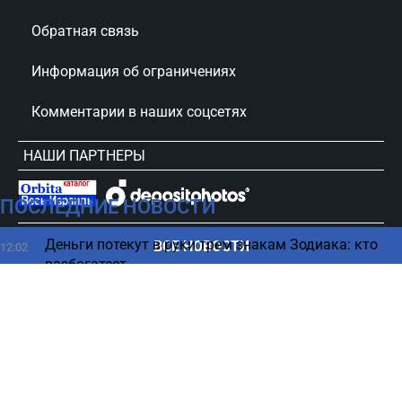
Обратная связь
Информация об ограничениях
Комментарии в наших соцсетях
НАШИ ПАРТНЕРЫ
ПОСЛЕДНИЕ НОВОСТИ
сursorinfo.co.il © Все права защищены
Деньги потекут в руки трем знакам Зодиака: кто
ВСЕ НОВОСТИ
12:02
разбогатеет
Сколько израильтяне платят, чтобы увидеть Селин
11:51
Дион
Израиль готов к удару — жесткое заявление
11:43
министра об Иране