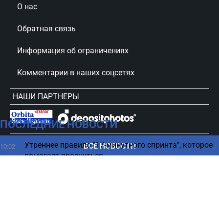
О нас
Обратная связь
Информация об ограничениях
Комментарии в наших соцсетях
НАШИ ПАРТНЕРЫ
ПОСЛЕДНИЕ НОВОСТИ
сursorinfo.co.il © Все права защищены
Утреннее правило "17-минутного спринта", которое
ВСЕ НОВОСТИ
10:02
помогает проснуться
Нетаниягу оказался на грани полного провала -
09:50
новый опрос
Магнитная буря 8 августа — что нас ждет и как
09:45
уберечься