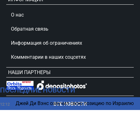
О нас
Обратная связь
Информация об ограничениях
Комментарии в наших соцсетях
НАШИ ПАРТНЕРЫ
ПОСЛЕДНИЕ НОВОСТИ
сursorinfo.co.il © Все права защищены
Джей Ди Вэнс озвучил свою позицию по Израилю
ВСЕ НОВОСТИ
12:12
Три знака Зодиака, которым повезет в августе
12:01
2026 года
Резонансный инцидент с израильтянкой в Burger
11:54