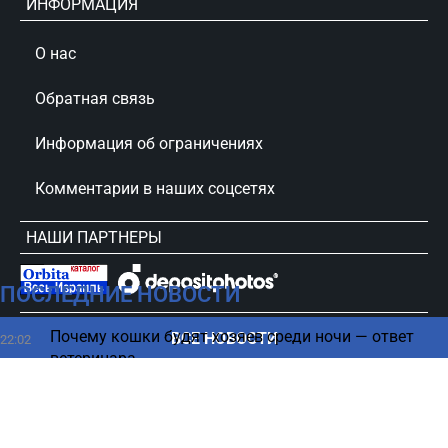
ИНФОРМАЦИЯ
О нас
Обратная связь
Информация об ограничениях
Комментарии в наших соцсетях
НАШИ ПАРТНЕРЫ
ПОСЛЕДНИЕ НОВОСТИ
сursorinfo.co.il © Все права защищены
Почему кошки будят хозяев среди ночи — ответ
ВСЕ НОВОСТИ
22:02
ветеринара
Союзники подвели Украину, оставив один
21:52
сценарий в войне, - Bloomberg