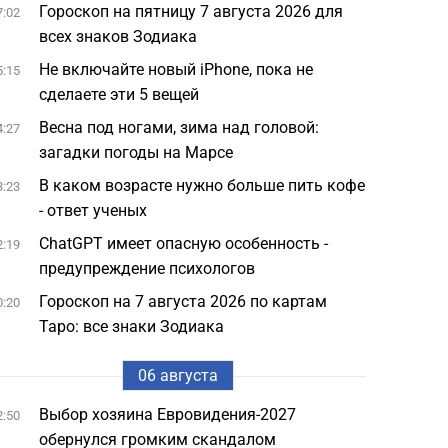
Гороскоп на пятницу 7 августа 2026 для
7:02
всех знаков Зодиака
Не включайте новый iPhone, пока не
5:15
сделаете эти 5 вещей
Весна под ногами, зима над головой:
4:27
загадки погоды на Марсе
В каком возрасте нужно больше пить кофе
3:23
- ответ ученых
ChatGPT имеет опасную особенность -
2:19
предупреждение психологов
Гороскоп на 7 августа 2026 по картам
0:20
Таро: все знаки Зодиака
06 августа
Выбор хозяина Евровидения-2027
2:50
обернулся громким скандалом