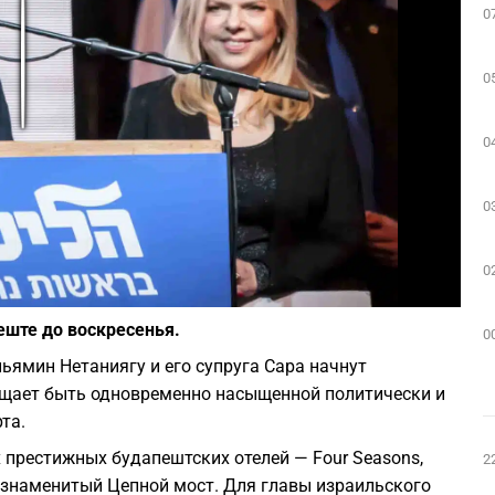
0
Play
0
0
0
0
Фото: depositphotos.com
еште до воскресенья.
0
ьямин Нетаниягу и его супруга Сара начнут
ещает быть одновременно насыщенной политически и
та.
 престижных будапештских отелей — Four Seasons,
2
 знаменитый Цепной мост. Для главы израильского