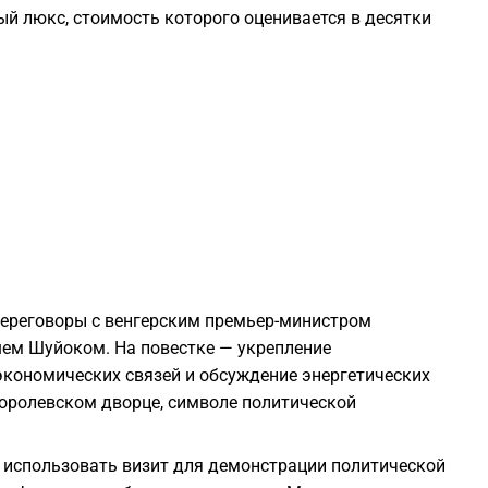
ый люкс, стоимость которого оценивается в десятки
2
2
2
2
2
переговоры с венгерским премьер-министром
ем Шуйоком. На повестке — укрепление
2
 экономических связей и обсуждение энергетических
 Королевском дворце, символе политической
2
 использовать визит для демонстрации политической