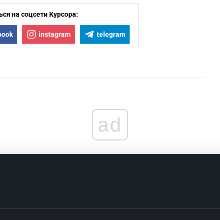
ся на соцсети Курсора:
book
instagram
telegram
ad