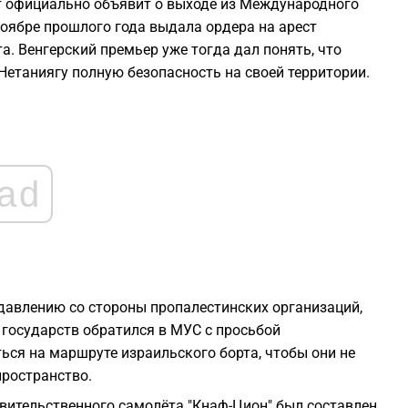
т официально объявит о выходе из Международного
2
 ноябре прошлого года выдала ордера на арест
. Венгерский премьер уже тогда дал понять, что
2
 Нетаниягу полную безопасность на своей территории.
2
2
ad
2
2
 давлению со стороны пропалестинских организаций,
2
 государств обратился в МУС с просьбой
ься на маршруте израильского борта, чтобы они не
пространство.
вительственного самолёта "Кнаф-Цион" был составлен