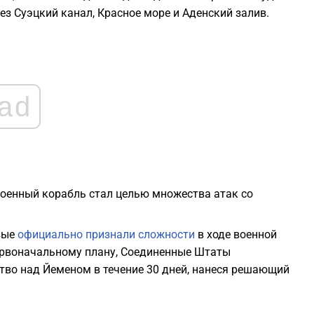
з Суэцкий канал, Красное море и Аденский залив.
0
0
ad
0
0
военный корабль стал целью множества атак со
0
рвые
официально признали сложности
в ходе военной
первоначальному плану, Соединенные Штаты
тво над Йеменом в течение 30 дней, нанеся решающий