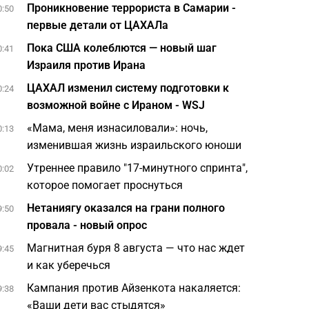
Проникновение террориста в Самарии -
0:50
первые детали от ЦАХАЛа
Пока США колеблются — новый шаг
0:41
Израиля против Ирана
ЦАХАЛ изменил систему подготовки к
0:24
возможной войне с Ираном - WSJ
«Мама, меня изнасиловали»: ночь,
0:13
изменившая жизнь израильского юноши
Утреннее правило "17-минутного спринта",
0:02
которое помогает проснуться
Нетаниягу оказался на грани полного
9:50
провала - новый опрос
Магнитная буря 8 августа — что нас ждет
9:45
и как уберечься
Кампания против Айзенкота накаляется:
9:38
«Ваши дети вас стыдятся»