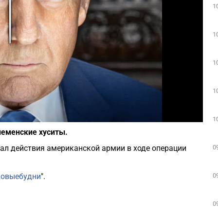
1
Play
1
1
1
Фото: Википедия
1
йеменские хуситы.
0
л действия американской армии в ходе операции
0
довыебудни
".
0