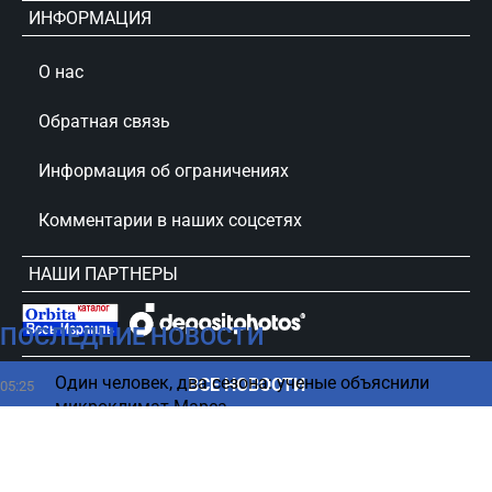
ИНФОРМАЦИЯ
О нас
Обратная связь
Информация об ограничениях
Комментарии в наших соцсетях
НАШИ ПАРТНЕРЫ
ПОСЛЕДНИЕ НОВОСТИ
сursorinfo.co.il © Все права защищены
Один человек, два сезона: ученые объяснили
ВСЕ НОВОСТИ
05:25
микроклимат Марса
Таинственные вспышки в океане – что о них
04:27
говорят ученые