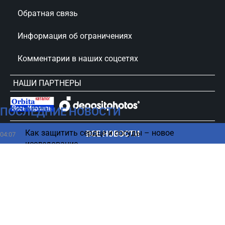
Обратная связь
Информация об ограничениях
Комментарии в наших соцсетях
НАШИ ПАРТНЕРЫ
ПОСЛЕДНИЕ НОВОСТИ
сursorinfo.co.il © Все права защищены
Как защитить сердце и сосуды – новое
ВСЕ НОВОСТИ
04:07
исследование
Можно ли предотвратить космический
03:23
Армагеддон – исследование
Перед смертью тело меняется: какие признаки
02:16
нельзя не заметить
Землетрясение на Луне – чем грозит удар ракеты