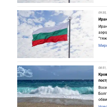
09:35,
Иран
Иран
аэро
“тяж
Миро
08:51,
Кров
пост
Восе
Болг
обви
Ново