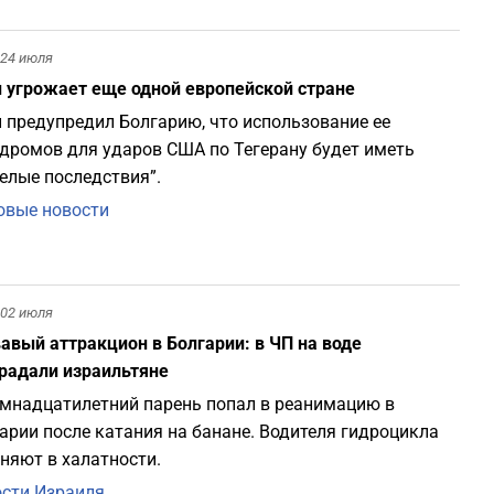
1
24 июля
 угрожает еще одной европейской стране
1
 предупредил Болгарию, что использование ее
дромов для ударов США по Тегерану будет иметь
1
елые последствия”.
вые новости
1
1
02 июля
авый аттракцион в Болгарии: в ЧП на воде
1
радали израильтяне
мнадцатилетний парень попал в реанимацию в
1
арии после катания на банане. Водителя гидроцикла
няют в халатности.
1
сти Израиля