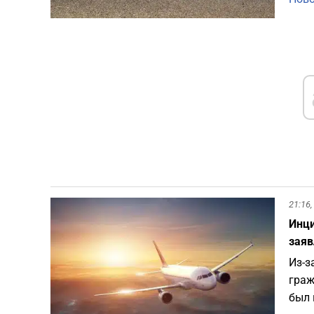
21:16,
Инци
заяв
Из-з
граж
был 