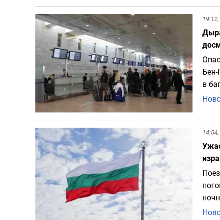
19:12,
Дыра
дос
Опас
Бен-
в ба
Ново
14:54,
Ужас
изра
Поез
пого
ночн
Ново