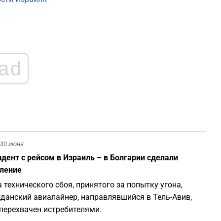
1
1
ad
1
1
1
30 июня
дент с рейсом в Израиль – в Болгарии сделали
ление
а технического сбоя, принятого за попытку угона,
данский авиалайнер, направлявшийся в Тель-Авив,
перехвачен истребителями.