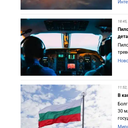
Инте
18:45,
Пило
дета
Пило
трев
Ново
11:52,
В ка
Болг
30 м
госу
Миро