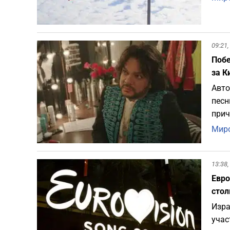
09:21,
Побе
за К
Авто
песн
прич
Миро
13:38,
Евро
стол
Изра
учас