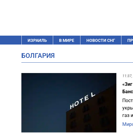
ИЗРАИЛЬ
В МИРЕ
НОВОСТИ СНГ
ПР
БОЛГАРИЯ
11:37,
«Зиг
Бан
Пост
укры
газ 
Миро