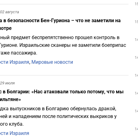
1
02 августа
 в безопасности Бен-Гуриона – что не заметили на
1
мотре
ный предмет беспрепятственно прошел контроль в
1
Гурионе. Израильские сканеры не заметили боеприпас
гаже пассажира.
1
сти Израиля
,
Мировые новости
1
29 июля
 в Болгарии: «Нас атаковали только потому, что мы
1
ильтяне»
дка выпускников в Болгарию обернулась дракой,
1
ней и нападением после политических выкриков у
ого клуба.
1
сти Израиля