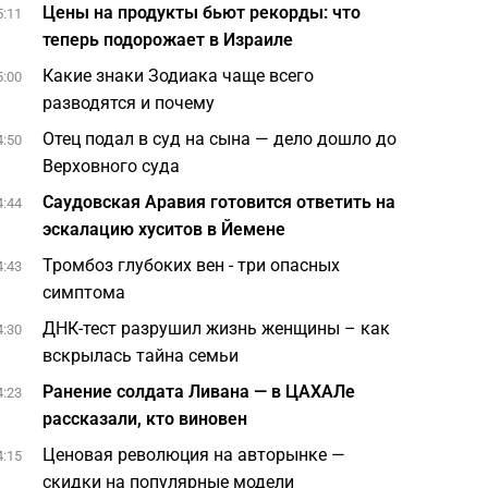
Цены на продукты бьют рекорды: что
5:11
теперь подорожает в Израиле
Какие знаки Зодиака чаще всего
5:00
разводятся и почему
Отец подал в суд на сына — дело дошло до
4:50
Верховного суда
Саудовская Аравия готовится ответить на
4:44
эскалацию хуситов в Йемене
Тромбоз глубоких вен - три опасных
4:43
симптома
ДНК-тест разрушил жизнь женщины – как
4:30
вскрылась тайна семьи
Ранение солдата Ливана — в ЦАХАЛе
4:23
рассказали, кто виновен
Ценовая революция на авторынке —
4:15
скидки на популярные модели