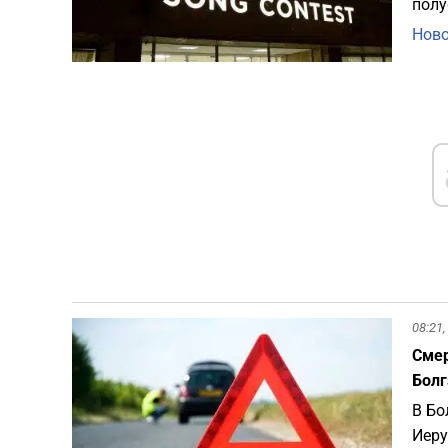
полу
Ново
08:21,
Смер
Болг
В Бо
Иеру