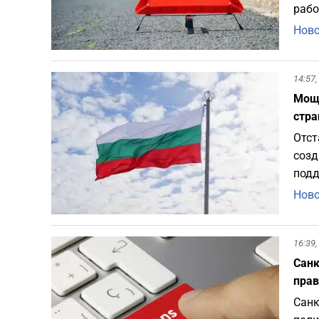
рабо
Ново
14:57,
Мощн
стра
Отст
созд
подд
Ново
16:39,
Санк
прав
Санк