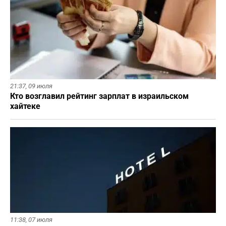
21:37,
09 июля
Кто возглавил рейтинг зарплат в израильском
хайтеке
11:38,
07 июля