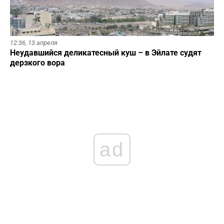
12:36,
13 апреля
Неудавшийся деликатесный куш – в Эйлате судят
дерзкого вора
ad