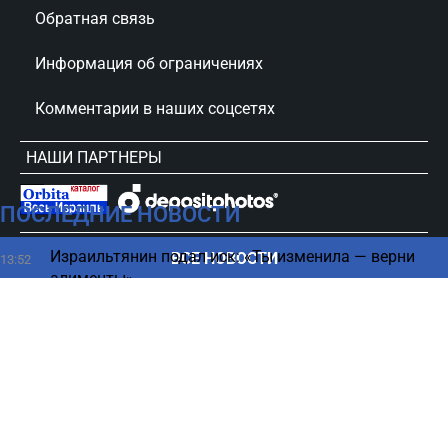
Обратная связь
Информация об ограничениях
Комментарии в наших соцсетях
НАШИ ПАРТНЕРЫ
ПОСЛЕДНИЕ НОВОСТИ
сursorinfo.co.il © Все права защищены
Израильтянин подал иск: «Ты изменила — верни
ВСЕ НОВОСТИ
13:52
алименты»
Ужас в больнице — в Тель-Авие операция на носу
13:35
обернулась реанимацией
Эрдан против «Ликуда» — новый виток конфликта
13:34
Сократить человечество вдвое — ученые озвучили
13:30
странное предложение