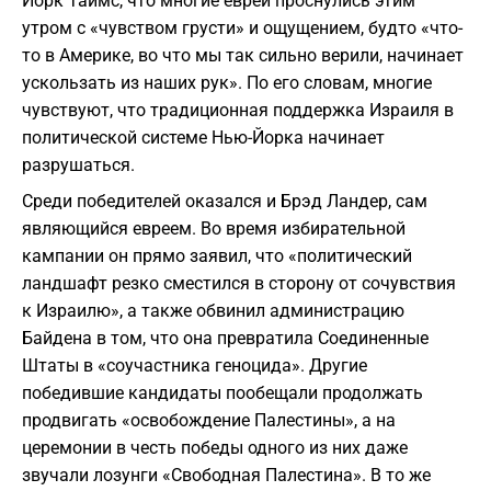
Йорк Таймс, что многие евреи проснулись этим
утром с «чувством грусти» и ощущением, будто «что-
то в Америке, во что мы так сильно верили, начинает
ускользать из наших рук». По его словам, многие
чувствуют, что традиционная поддержка Израиля в
политической системе Нью-Йорка начинает
разрушаться.
Среди победителей оказался и Брэд Ландер, сам
являющийся евреем. Во время избирательной
кампании он прямо заявил, что «политический
ландшафт резко сместился в сторону от сочувствия
к Израилю», а также обвинил администрацию
Байдена в том, что она превратила Соединенные
Штаты в «соучастника геноцида». Другие
победившие кандидаты пообещали продолжать
продвигать «освобождение Палестины», а на
церемонии в честь победы одного из них даже
звучали лозунги «Свободная Палестина». В то же