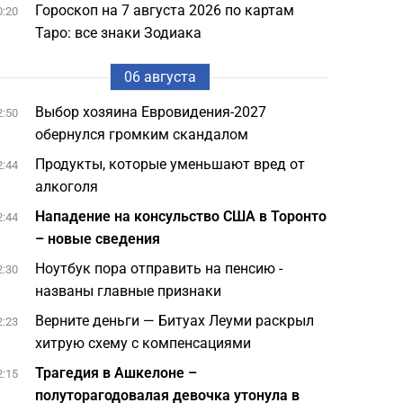
Гороскоп на 7 августа 2026 по картам
0:20
Таро: все знаки Зодиака
06 августа
Выбор хозяина Евровидения-2027
2:50
обернулся громким скандалом
Продукты, которые уменьшают вред от
2:44
алкоголя
Нападение на консульство США в Торонто
2:44
– новые сведения
Ноутбук пора отправить на пенсию -
2:30
названы главные признаки
Верните деньги — Битуах Леуми раскрыл
2:23
хитрую схему с компенсациями
Трагедия в Ашкелоне –
2:15
полуторагодовалая девочка утонула в