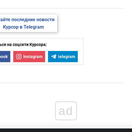
айте последние новости
Курсор в Telegram
ся на соцсети Курсора:
book
instagram
telegram
ad