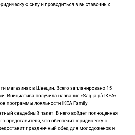
юридическую силу и проводиться в выставочных
2
2
2
2
2
яти магазинах в Швеции. Всего запланировано 15
. Инициатива получила название «Säg ja på IKEA»
2
ков программы лояльности IKEA Family.
атный свадебный пакет. В него войдет полноценная
2
го представителя, что обеспечит юридическую
редоставит праздничный обед для молодоженов и