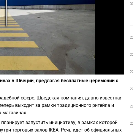
0
Play
2
2
Фото: pixabay.com
2
зинах в Швеции, предлагая бесплатные церемонии с
2
свадебной сфере. Шведская компания, давно известная
теперь выходит за рамки традиционного ритейла и
2
х магазинах.
планирует запустить инициативу, в рамках которой
2
утри торговых залов IKEA. Речь идет об официальных