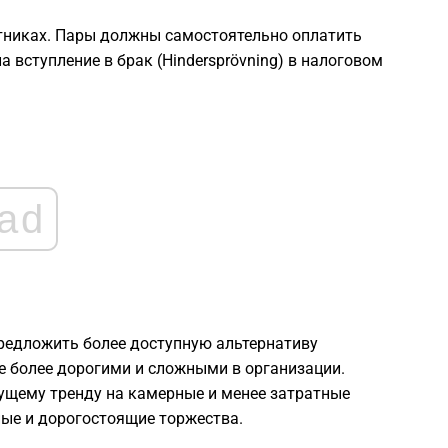
2
стниках. Пары должны самостоятельно оплатить
 вступление в брак (Hindersprövning) в налоговом
2
2
2
ad
2
2
предложить более доступную альтернативу
2
е более дорогими и сложными в организации.
тущему тренду на камерные и менее затратные
ные и дорогостоящие торжества.