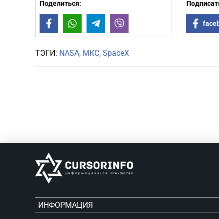
Поделиться:
Подписать
Facebook
WhatsApp
Telegram
Viber
face
ТЭГИ:
NASA
МКС
SpaceX
ИНФОРМАЦИЯ