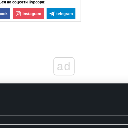
ся на соцсети Курсора:
0
book
instagram
telegram
0
0
ad
0
0