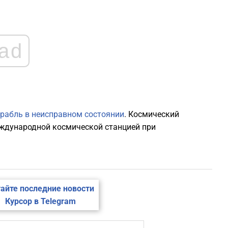
0
ad
0
0
0
рабль в неисправном состоянии
. Космический
еждународной космической станцией при
0
0
айте последние новости
0
Курсор в Telegram
0