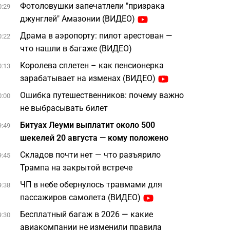
Фотоловушки запечатлели "призрака
0:29
джунглей" Амазонии (ВИДЕО)
Драма в аэропорту: пилот арестован —
0:22
что нашли в багаже (ВИДЕО)
Королева сплетен – как пенсионерка
0:13
зарабатывает на изменах (ВИДЕО)
Ошибка путешественников: почему важно
0:00
не выбрасывать билет
Битуах Леуми выплатит около 500
9:49
шекелей 20 августа — кому положено
Складов почти нет — что разъярило
9:45
Трампа на закрытой встрече
ЧП в небе обернулось травмами для
9:38
пассажиров самолета (ВИДЕО)
Бесплатный багаж в 2026 — какие
9:30
авиакомпании не изменили правила