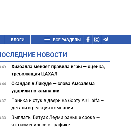
БЛОГИ
ВСЕ РАЗДЕЛЫ
ПОСЛЕДНИЕ НОВОСТИ
Хизбалла меняет правила игры — оценка,
0:49
тревожащая ЦАХАЛ
Скандал в Ликуде — слова Амсалема
0:44
ударили по кампании
Паника и стук в двери на борту Air Haifa –
0:37
детали и реакция компании
Выплаты Битуах Леуми раньше срока —
0:30
что изменилось в графике