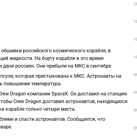
1
1
1
и обшивки российского космического корабля, в
1
ей жидкости. На борту корабля в это время
и двое россиян. Они прибыли на МКС в сентябре.
0
псуле, которая пристыкована к МКС. Астронавты на
ь повышение температура.
0
rew Dragon компании SpaceX. Он доставил на станцию
чтобы Crew Dragon доставил астронавтов, находящихся
на корабле только четыре места.
0
блеме и спасти астронавтов. Сообщается, что
варе.
0