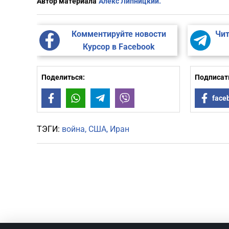
Автор материала
Алекс Липницкий.
Комментируйте новости
Чит
Курсор в Facebook
Поделиться:
Подписать
Facebook
WhatsApp
Telegram
Viber
face
ТЭГИ:
война
США
Иран