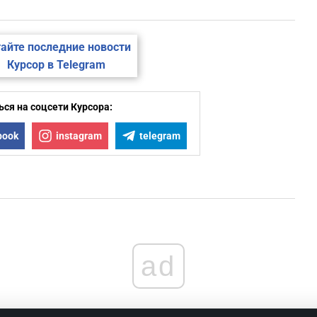
айте последние новости
Курсор в Telegram
ся на соцсети Курсора:
book
instagram
telegram
ad