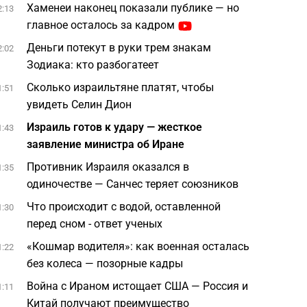
Хаменеи наконец показали публике — но
2:13
главное осталось за кадром
Деньги потекут в руки трем знакам
2:02
Зодиака: кто разбогатеет
Сколько израильтяне платят, чтобы
1:51
увидеть Селин Дион
Израиль готов к удару — жесткое
1:43
заявление министра об Иране
Противник Израиля оказался в
1:35
одиночестве — Санчес теряет союзников
Что происходит с водой, оставленной
1:30
перед сном - ответ ученых
«Кошмар водителя»: как военная осталась
1:22
без колеса — позорные кадры
Война с Ираном истощает США — Россия и
1:11
Китай получают преимущество