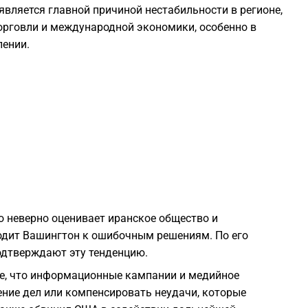
является главной причиной нестабильности в регионе,
1
торговли и международной экономики, особенно в
лении.
1
1
1
1
о неверно оценивает иранское общество и
1
одит Вашингтон к ошибочным решениям. По его
одтверждают эту тенденцию.
1
ие, что информационные кампании и медийное
ние дел или компенсировать неудачи, которые
1