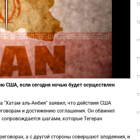
1
Play
1
1
1
Фото: Deposit Photos
1
ию США, если сегодня ночью будет осуществлен
1
"Хатам аль-Анбия" заявил, что действия США
еговорам и достижению соглашения. Он обвинил
1
а сопровождается шагами, которые Тегеран
1
реговорах, а с другой стороны совершают злодеяния, и