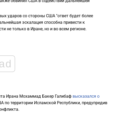
 также обвинил США в содействии дальнейшей
0
вых ударов со стороны США "ответ будет более
дальнейшая эскалация способна привести к
0
 не только в Иране, но и во всем регионе.
0
ad
0
0
мента Ирана Мохаммад Бакер Галибаф
высказался о
 по территории Исламской Республики, предупредив
онфликта.