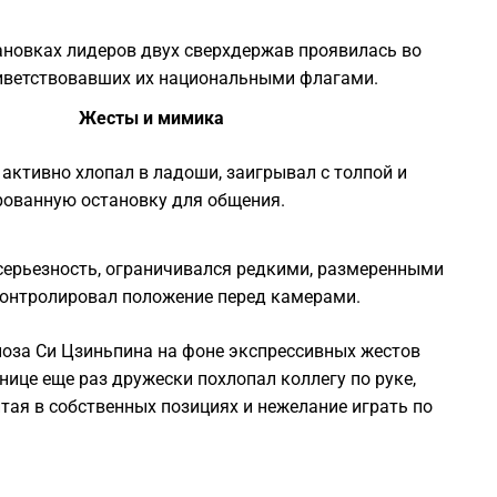
тановках лидеров двух сверхдержав проявилась во
риветствовавших их национальными флагами.
Жесты и мимика
активно хлопал в ладоши, заигрывал с толпой и
рованную остановку для общения.
серьезность, ограничивался редкими, размеренными
контролировал положение перед камерами.
поза Си Цзиньпина на фоне экспрессивных жестов
ице еще раз дружески похлопал коллегу по руке,
ая в собственных позициях и нежелание играть по