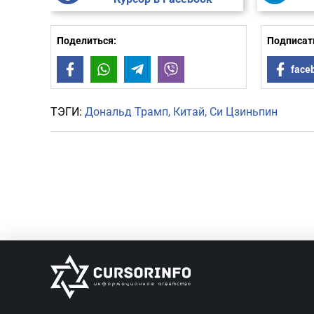
Поделиться:
Подписать
Facebook
WhatsApp
Telegram
Viber
face
ТЭГИ:
Дональд Трамп
Китай
Си Цзиньпин