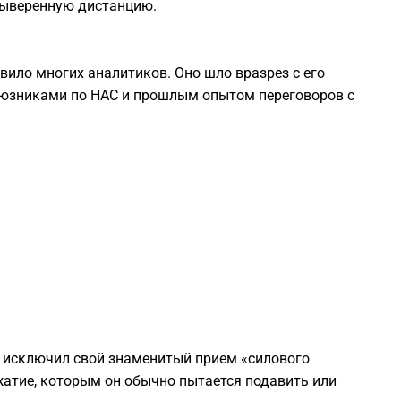
выверенную дистанцию.
1
1
вило многих аналитиков. Оно шло вразрез с его
оюзниками по НАС и прошлым опытом переговоров с
1
1
1
1
1
исключил свой знаменитый прием «силового
жатие, которым он обычно пытается подавить или
0