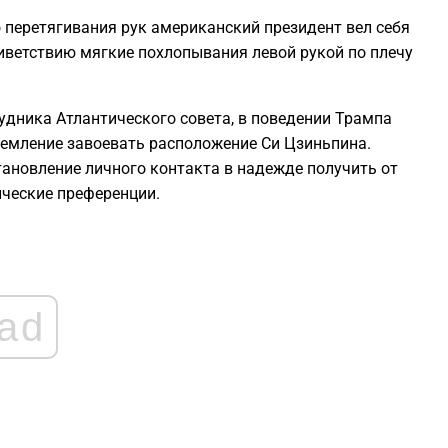
 перетягивания рук американский президент вел себя
0
иветствию мягкие похлопывания левой рукой по плечу
0
удника Атлантического совета, в поведении Трампа
ремление завоевать расположение Си Цзиньпина.
0
тановление личного контакта в надежде получить от
ические преференции.
0
0
ad
0