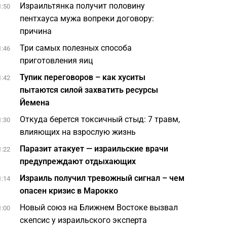
Израильтянка получит половину
1:50
пентхауса мужа вопреки договору:
причина
Три самых полезных способа
1:46
приготовления яиц
Тупик переговоров – как хуситы
1:42
пытаются силой захватить ресурсы
Йемена
Откуда берется токсичный стыд: 7 травм,
1:30
влияющих на взрослую жизнь
Паразит атакует — израильские врачи
1:22
предупреждают отдыхающих
Израиль получил тревожный сигнал – чем
1:14
опасен кризис в Марокко
Новый союз на Ближнем Востоке вызвал
1:00
скепсис у израильского эксперта