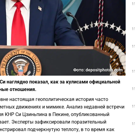
1
1
1
Фото: depositphotos.com
1
Си наглядно показал, как за кулисами официальной
1
ные отношения.
вне настоящая геополитическая история часто
1
аметных движениях и мимике. Анализ недавней встречи
я КНР Си Цзиньпина в Пекине, опубликованный
ывает. Эксперты зафиксировали поразительный
1
нстрировал подчеркнутую теплоту, в то время как