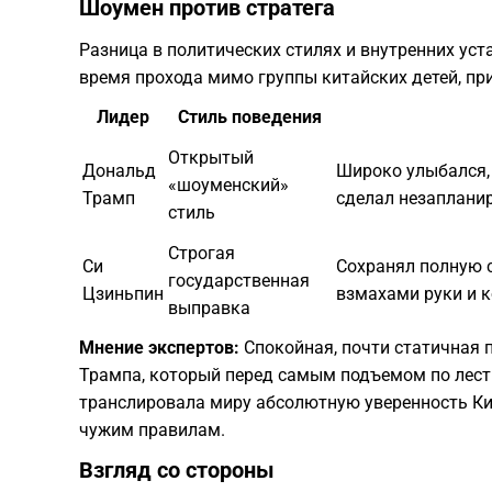
​Шоумен против стратега
​Разница в политических стилях и внутренних ус
время прохода мимо группы китайских детей, п
Лидер
Стиль поведения
Открытый
Дональд
Широко улыбался, 
«шоуменский»
Трамп
сделал незаплани
стиль
Строгая
Си
Сохранял полную 
государственная
Цзиньпин
взмахами руки и 
выправка
Мнение экспертов:
Спокойная, почти статичная 
Трампа, который перед самым подъемом по лестн
транслировала миру абсолютную уверенность Кит
чужим правилам.
​Взгляд со стороны