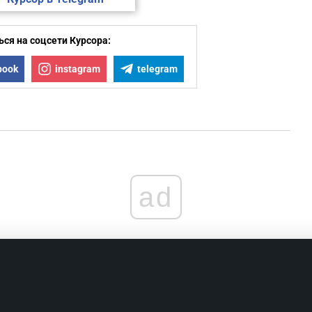
ся на соцсети Курсора:
book
instagram
telegram
ad