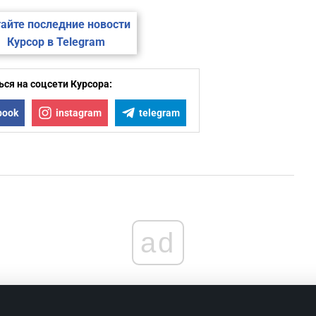
айте последние новости
Курсор в Telegram
ся на соцсети Курсора:
book
instagram
telegram
ad