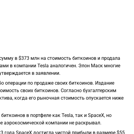
0
0
0
 сумму в $373 млн на стоимость биткоинов и продала
0
ами в компании Tesla аналогичен. Элон Маск многие
утверждается в заявлении.
0
бо операции по продаже своих биткоинов. Издание
стоимость своих биткоинов. Согласно бухгалтерским
0
ктива, когда его рыночная стоимость опускается ниже
0
иткоинов в портфеле как Tesla, так и SpaceX, но
се аэрокосмической компании не раскрывал.
0
23 года SpaceX достигла чистой прибыли в размере $55