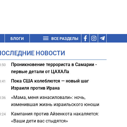
БЛОГИ
ВСЕ РАЗДЕЛЫ
ПОСЛЕДНИЕ НОВОСТИ
Проникновение террориста в Самарии -
0:50
первые детали от ЦАХАЛа
Пока США колеблются — новый шаг
0:41
Израиля против Ирана
«Мама, меня изнасиловали»: ночь,
0:36
изменившая жизнь израильского юноши
Кампания против Айзенкота накаляется:
0:24
«Ваши дети вас стыдятся»