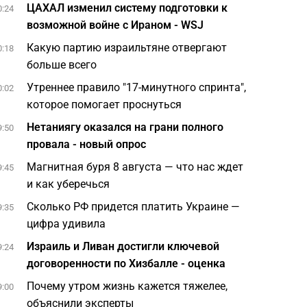
ЦАХАЛ изменил систему подготовки к
0:24
возможной войне с Ираном - WSJ
Какую партию израильтяне отвергают
0:18
больше всего
Утреннее правило "17-минутного спринта",
0:02
которое помогает проснуться
Нетаниягу оказался на грани полного
9:50
провала - новый опрос
Магнитная буря 8 августа — что нас ждет
9:45
и как уберечься
Сколько РФ придется платить Украине —
9:35
цифра удивила
Израиль и Ливан достигли ключевой
9:24
договоренности по Хизбалле - оценка
Почему утром жизнь кажется тяжелее,
9:00
объяснили эксперты