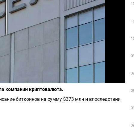
1
Play
1
1
0
0
Фото: Wikipedia
ла компании криптовалюта.
0
писание биткоинов на сумму $373 млн и впоследствии
0
0