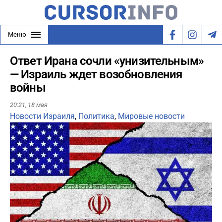
Меню
Ответ Ирана сочли «унизительным»
— Израиль ждет возобновления
войны
20:21,
18 мая
Новости Израиля
,
Политика
,
Мировые новости