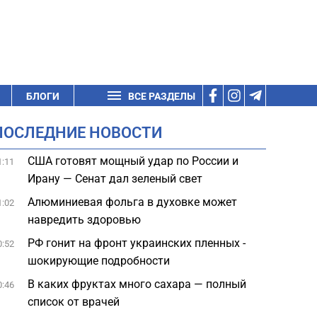
БЛОГИ
ВСЕ РАЗДЕЛЫ
ПОСЛЕДНИЕ НОВОСТИ
США готовят мощный удар по России и
1:11
Ирану — Сенат дал зеленый свет
Алюминиевая фольга в духовке может
1:02
навредить здоровью
РФ гонит на фронт украинских пленных -
0:52
шокирующие подробности
В каких фруктах много сахара — полный
0:46
список от врачей