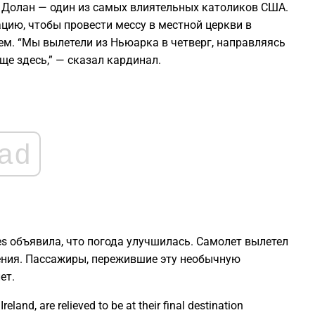
 Долан — один из самых влиятельных католиков США.
1
цию, чтобы провести мессу в местной церкви в
ем. “Мы вылетели из Ньюарка в четверг, направляясь
ще здесь,” — сказал кардинал.
1
1
1
ad
1
1
ines объявила, что погода улучшилась. Самолет вылетел
ения. Пассажиры, пережившие эту необычную
1
ет.
reland, are relieved to be at their final destination
1