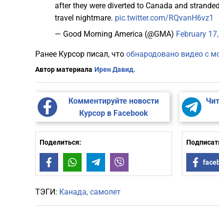
after they were diverted to Canada and stranded
travel nightmare.
pic.twitter.com/RQvanH6vz1
— Good Morning America (@GMA)
February 17
Ранее Курсор писал, что
обнародовано видео с м
Автор материала
Ирен Давид.
Комментируйте новости
Чит
Курсор в Facebook
Поделиться:
Подписать
Facebook
WhatsApp
Telegram
Viber
face
ТЭГИ:
Канада
самолет