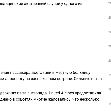
2
едицинский экстренный случай у одного из
2
2
2
2
ения пассажира доставили в местную больницу.
1
м аэропорту на заснеженном острове. Сильные ветра
1
ржках из-за снегопада. United Airlines предоставила
днако в соцсетях многие жаловались, что несколько
1