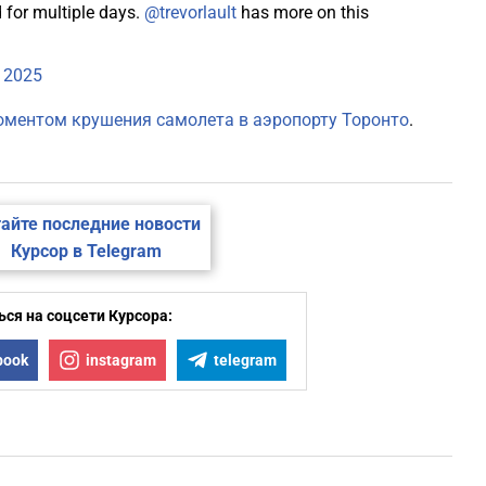
 for multiple days.
@trevorlault
has more on this
1
, 2025
1
оментом крушения самолета в аэропорту Торонто
.
1
айте последние новости
1
Курсор в Telegram
1
ся на соцсети Курсора:
book
instagram
telegram