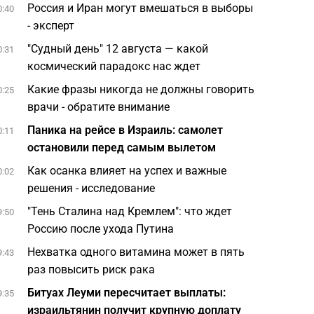
Россия и Иран могут вмешаться в выборы
0:40
- эксперт
"Судный день" 12 августа — какой
0:31
космический парадокс нас ждет
Какие фразы никогда не должны говорить
0:25
врачи - обратите внимание
Паника на рейсе в Израиль: самолет
0:11
остановили перед самым вылетом
Как осанка влияет на успех и важные
0:02
решения - исследование
"Тень Сталина над Кремлем": что ждет
9:50
Россию после ухода Путина
Нехватка одного витамина может в пять
9:43
раз повысить риск рака
Битуах Леуми пересчитает выплаты:
9:35
израильтянин получит крупную доплату