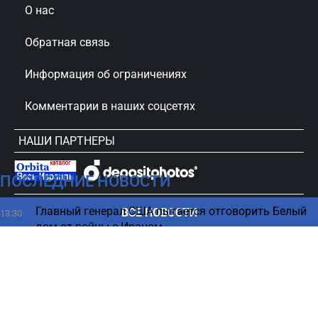
О нас
Обратная связь
Информация об ограничениях
Комментарии в наших соцсетях
НАШИ ПАРТНЕРЫ
ПОСЛЕДНИЕ НОВОСТИ
сursorinfo.co.il © Все права защищены
Главный генерал США пытается отговорить Белый
ВСЕ НОВОСТИ
13:30
дом от войны с Ираном
Израиль тормозит процесс урегулирования в Газе
13:24
- СМИ
Что нужно делать после обеда, чтобы жить
13:06
дольше