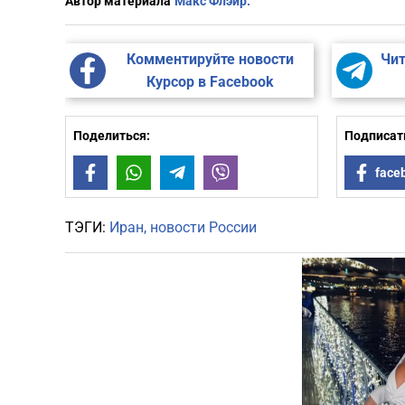
Автор материала
Макс Флэир.
Комментируйте новости
Чит
Курсор в Facebook
Поделиться:
Подписать
Facebook
WhatsApp
Telegram
Viber
face
ТЭГИ:
Иран
новости России