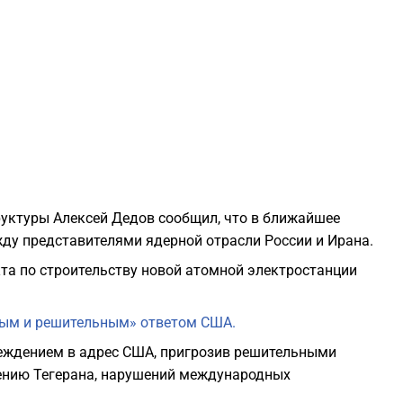
2
2
2
2
уктуры Алексей Дедов сообщил, что в ближайшее
2
ду представителями ядерной отрасли России и Ирана.
кта по строительству новой атомной электростанции
2
рым и решительным» ответом США.
2
еждением в адрес США, пригрозив решительными
ению Тегерана, нарушений международных
2