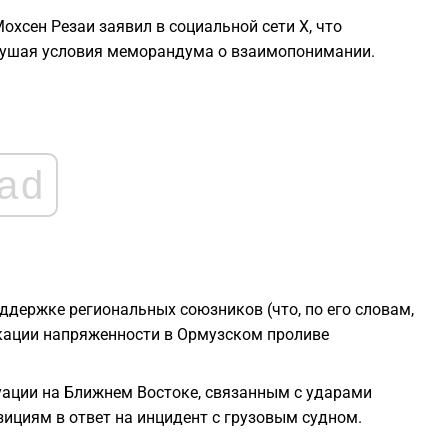
хсен Резаи заявил в социальной сети X, что
2
рушая условия меморандума о взаимопонимании.
2
2
ad
2
2
ддержке региональных союзников (что, по его словам,
2
окации напряженности в Ормузском проливе
ации на Ближнем Востоке, связанным с ударами
ициям в ответ на инцидент с грузовым судном.