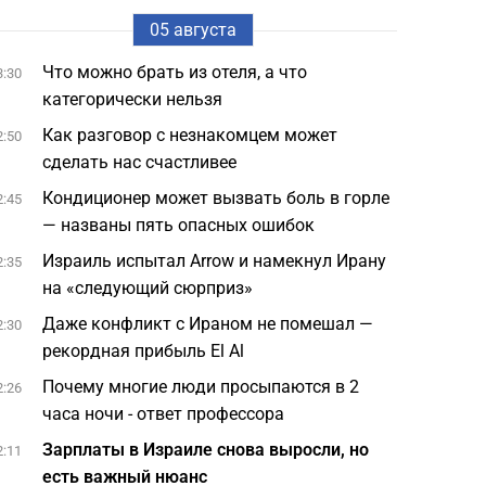
05 августа
Что можно брать из отеля, а что
3:30
категорически нельзя
Как разговор с незнакомцем может
2:50
сделать нас счастливее
Кондиционер может вызвать боль в горле
2:45
— названы пять опасных ошибок
Израиль испытал Arrow и намекнул Ирану
2:35
на «следующий сюрприз»
Даже конфликт с Ираном не помешал —
2:30
рекордная прибыль El Al
Почему многие люди просыпаются в 2
2:26
часа ночи - ответ профессора
Зарплаты в Израиле снова выросли, но
2:11
есть важный нюанс