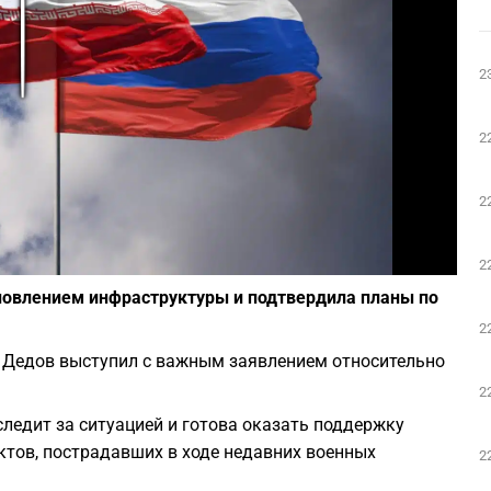
Play
2
2
2
Фото: depositphotos.com
2
новлением инфраструктуры и подтвердила планы по
2
й Дедов выступил с важным заявлением относительно
2
ледит за ситуацией и готова оказать поддержку
ктов, пострадавших в ходе недавних военных
2