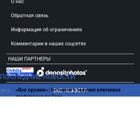
О нас
Обратная связь
Информация об ограничениях
Комментарии в наших соцсетях
НАШИ ПАРТНЕРЫ
ПОСЛЕДНИЕ НОВОСТИ
сursorinfo.co.il © Все права защищены
«Все оружие»: Нетаниягу озвучил ключевое
ВСЕ НОВОСТИ
14:14
требование по Газе
Налоговая революция в Израиле — правила
14:11
уплаты НДС полностью изменятся
Секрет климата Венеры – как планета с океанами
14:02
превратилась в ад