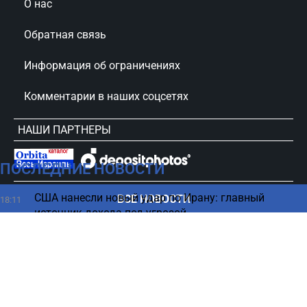
О нас
Обратная связь
Информация об ограничениях
Комментарии в наших соцсетях
НАШИ ПАРТНЕРЫ
ПОСЛЕДНИЕ НОВОСТИ
сursorinfo.co.il © Все права защищены
США нанесли новый удар по Ирану: главный
ВСЕ НОВОСТИ
18:11
источник дохода под угрозой
Популярный напиток может мешать похудению -
18:02
предупреждение диетолога
РФ готовит жуткий "сценарий" для Европы - кто в
17:50
опасности