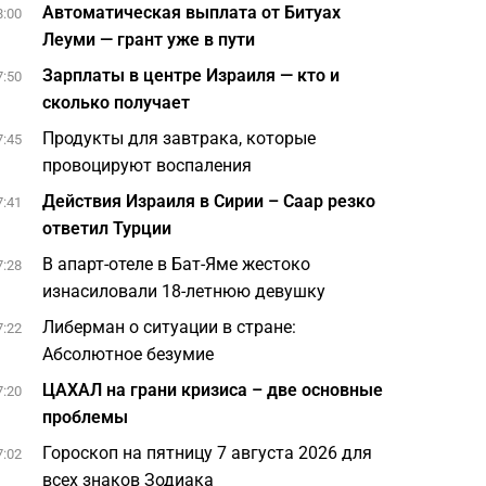
Автоматическая выплата от Битуах
8:00
Леуми — грант уже в пути
Зарплаты в центре Израиля — кто и
7:50
сколько получает
Продукты для завтрака, которые
7:45
провоцируют воспаления
Действия Израиля в Сирии – Саар резко
7:41
ответил Турции
В апарт-отеле в Бат-Яме жестоко
7:28
изнасиловали 18-летнюю девушку
Либерман о ситуации в стране:
7:22
Абсолютное безумие
ЦАХАЛ на грани кризиса – две основные
7:20
проблемы
Гороскоп на пятницу 7 августа 2026 для
7:02
всех знаков Зодиака