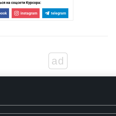
ся на соцсети Курсора:
book
instagram
telegram
ad