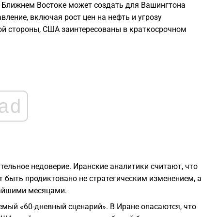
а Ближнем Востоке может создать для Вашингтона
ление, включая рост цен на нефть и угрозу
2
кой стороны, США заинтересованы в краткосрочном
2
2
ad
2
2
тельное недоверие. Иранские аналитики считают, что
2
 быть продиктовано не стратегическим изменением, а
жайшими месяцами.
мый «60-дневный сценарий». В Иране опасаются, что