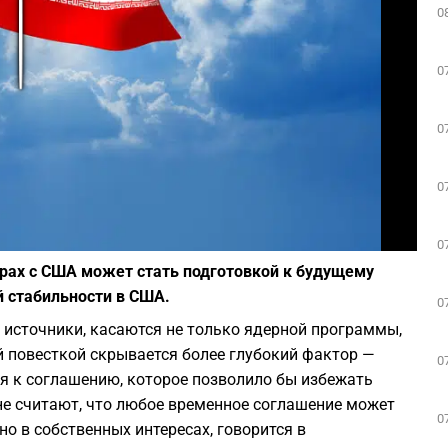
0
Play
0
0
0
Фото: canva.com
0
орах с США может стать подготовкой к будущему
 стабильности в США.
0
источники, касаются не только ядерной программы,
 повесткой скрывается более глубокий фактор —
0
я к соглашению, которое позволило бы избежать
не считают, что любое временное соглашение может
0
 в собственных интересах, говорится в