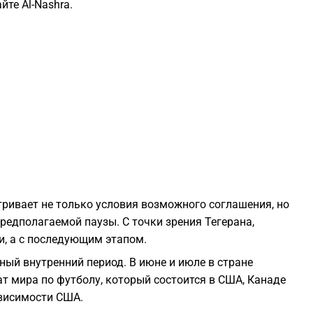
те Al-Nashra.
0
0
0
0
0
ривает не только условия возможного соглашения, но
предполагаемой паузы. С точки зрения Тегерана,
0
и, а с последующим этапом.
ный внутренний период. В июне и июле в стране
 мира по футболу, который состоится в США, Канаде
ависимости США.
2