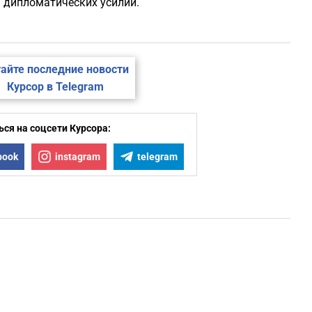
 дипломатических усилий.
айте последние новости
Курсор в Telegram
ся на соцсети Курсора:
book
instagram
telegram