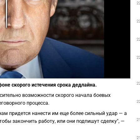
2
Play
2
2
2
Фото: Википедия
2
оне скорого истечения срока дедлайна.
сительно возможности скорого начала боевых
2
еговорного процесса.
нам придется нанести им еще более сильный удар — а
2
чтобы закончить работу, или они подпишут сделку", —
2