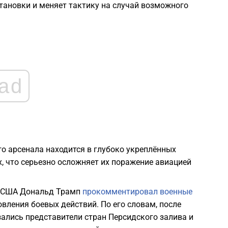
2
тановки и меняет тактику на случай возможного
2
2
ad
2
2
го арсенала находится в глубоко укреплённых
, что серьезно осложняет их поражение авиацией
1
нт США Дональд Трамп
прокомментировал военные
1
ления боевых действий. По его словам, после
ались представители стран Персидского залива и