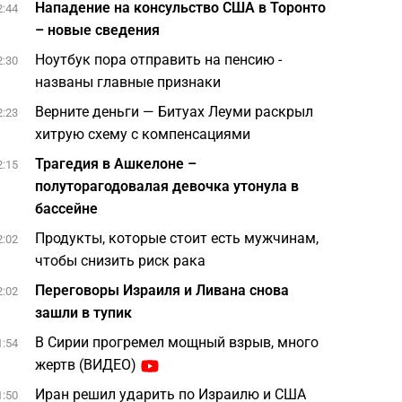
Нападение на консульство США в Торонто
2:44
– новые сведения
Ноутбук пора отправить на пенсию -
2:30
названы главные признаки
Верните деньги — Битуах Леуми раскрыл
2:23
хитрую схему с компенсациями
Трагедия в Ашкелоне –
2:15
полуторагодовалая девочка утонула в
бассейне
Продукты, которые стоит есть мужчинам,
2:02
чтобы снизить риск рака
Переговоры Израиля и Ливана снова
2:02
зашли в тупик
В Сирии прогремел мощный взрыв, много
1:54
жертв (ВИДЕО)
Иран решил ударить по Израилю и США
1:50