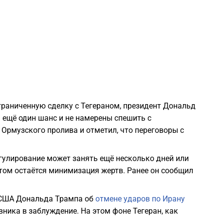
2
2
2
раниченную сделку с Тегераном, президент Дональд
2
 ещё один шанс и не намерены спешить с
Ормузского пролива и отметил, что переговоры с
2
гулирование может занять ещё несколько дней или
2
том остаётся минимизация жертв. Ранее он сообщил
2
а США Дональда Трампа об
отмене ударов по Ирану
ника в заблуждение. На этом фоне Тегеран, как