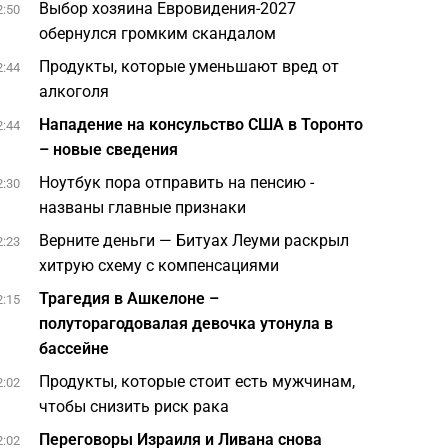
Выбор хозяина Евровидения-2027
2:50
обернулся громким скандалом
Продукты, которые уменьшают вред от
2:44
алкоголя
Нападение на консульство США в Торонто
2:44
– новые сведения
Ноутбук пора отправить на пенсию -
2:30
названы главные признаки
Верните деньги — Битуах Леуми раскрыл
2:23
хитрую схему с компенсациями
Трагедия в Ашкелоне –
2:15
полуторагодовалая девочка утонула в
бассейне
Продукты, которые стоит есть мужчинам,
2:02
чтобы снизить риск рака
Переговоры Израиля и Ливана снова
2:02