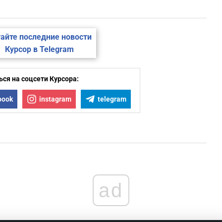
айте последние новости
Курсор в Telegram
ся на соцсети Курсора:
book
instagram
telegram
ad