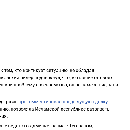
2
2
2
2
к тем, кто критикует ситуацию, не обладая
канский лидер подчеркнул, что, в отличие от своих
2
решили проблему своевременно, он не намерен идти на
2
ьд Трамп
прокомментировал предыдущую сделку
нению, позволяла Исламской республике развивать
2
жия.
рые ведет его администрация с Тегераном,