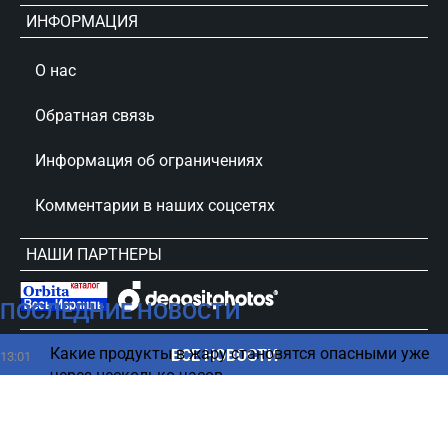
ИНФОРМАЦИЯ
О нас
Обратная связь
Информация об ограничениях
Комментарии в наших соцсетях
НАШИ ПАРТНЕРЫ
ПОСЛЕДНИЕ НОВОСТИ
сursorinfo.co.il © Все права защищены
Какие продукты в жару становятся опасными уже
ВСЕ НОВОСТИ
13:01
через несколько часов
Как в Белом доме отнеслись к отказу Нетаниягу
12:53
от плана Трампа по Газе