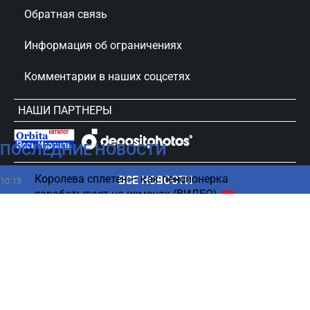
Обратная связь
Информация об ограничениях
Комментарии в наших соцсетях
НАШИ ПАРТНЕРЫ
ПОСЛЕДНИЕ НОВОСТИ
сursorinfo.co.il © Все права защищены
Королева сплетен – как пенсионерка
ВСЕ НОВОСТИ
10:13
зарабатывает на изменах (ВИДЕО)
Выборы 2026 — нумерология оценила шансы
10:06
Нетаниягу
Ошибка путешественников: почему важно не
10:00
выбрасывать билет
Синоптики бьют тревогу — в каких регионах
10:00