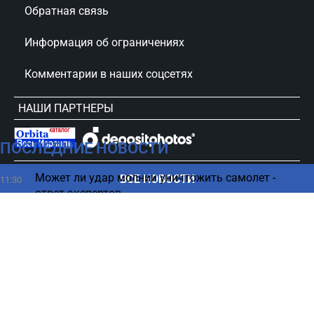
Обратная связь
Информация об ограничениях
Комментарии в наших соцсетях
НАШИ ПАРТНЕРЫ
ПОСЛЕДНИЕ НОВОСТИ
сursorinfo.co.il © Все права защищены
Может ли удар молнии уничтожить самолет -
ВСЕ НОВОСТИ
11:30
ответ экспертов
Иран оценил оборонный пакт Саудовской Аравии,
11:28
Турции и Пакистана
Бен-Гвир отреагировал на сообщения о заговоре
11:11
против Израиля
Они крадут годы жизни: десять привычек, от
11:02