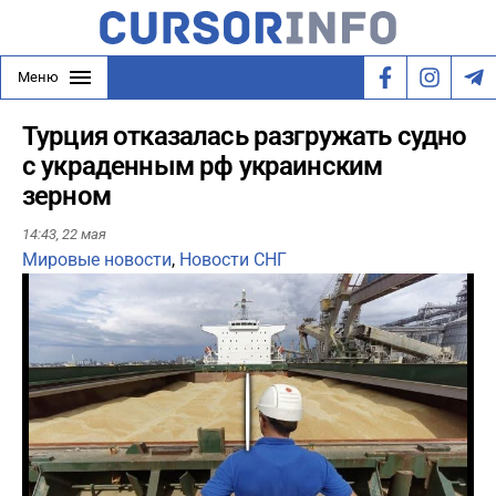
Меню
Турция отказалась разгружать судно
с украденным рф украинским
зерном
14:43,
22 мая
Мировые новости
,
Новости СНГ
Play